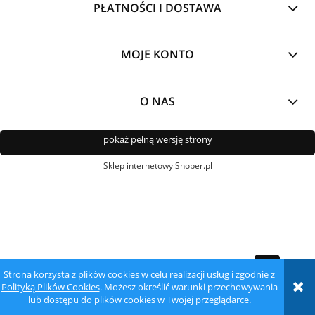
PŁATNOŚCI I DOSTAWA
MOJE KONTO
O NAS
pokaż pełną wersję strony
Sklep internetowy Shoper.pl
Strona korzysta z plików cookies w celu realizacji usług i zgodnie z
Polityką Plików Cookies
. Możesz określić warunki przechowywania
lub dostępu do plików cookies w Twojej przeglądarce.