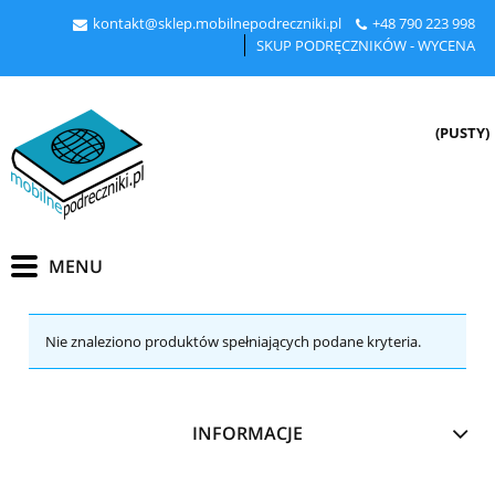
kontakt@sklep.mobilnepodreczniki.pl
+48
790 223 998
SKUP PODRĘCZNIKÓW - WYCENA
(PUSTY)
Nie znaleziono produktów spełniających podane kryteria.
INFORMACJE