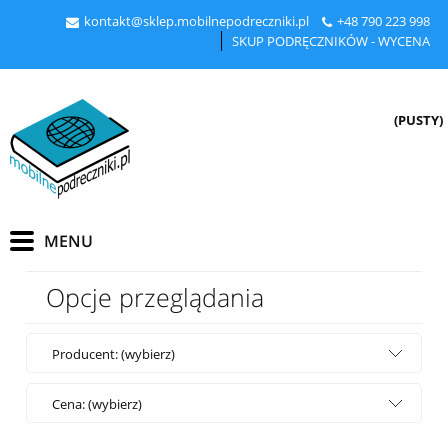
kontakt@sklep.mobilnepodreczniki.pl
+48
790 223 998
SKUP PODRĘCZNIKÓW - WYCENA
(PUSTY)
Opcje przeglądania
Producent: (wybierz)
Cena: (wybierz)