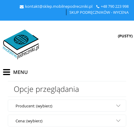
kontakt@sklep.mobilnepodreczniki.pl
+48
790 223 998
SKUP PODRĘCZNIKÓW - WYCENA
(PUSTY)
Opcje przeglądania
Producent: (wybierz)
Cena: (wybierz)