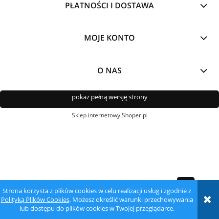
PŁATNOŚCI I DOSTAWA
MOJE KONTO
O NAS
pokaż pełną wersję strony
Sklep internetowy Shoper.pl
Strona korzysta z plików cookies w celu realizacji usług i zgodnie z
Polityką Plików Cookies
. Możesz określić warunki przechowywania
lub dostępu do plików cookies w Twojej przeglądarce.