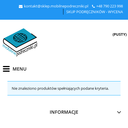
kontakt@sklep.mobilnepodreczniki.pl
+48
790 223 998
SKUP PODRĘCZNIKÓW - WYCENA
(PUSTY)
Nie znaleziono produktów spełniających podane kryteria.
INFORMACJE