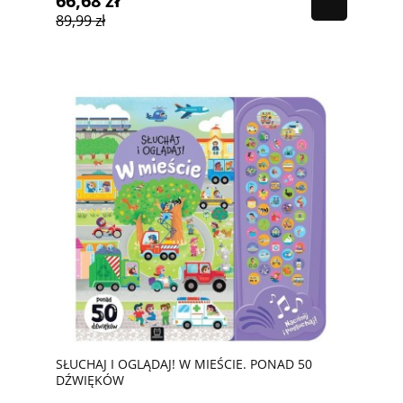
66,68 zł
89,99 zł
SŁUCHAJ I OGLĄDAJ! W MIEŚCIE. PONAD 50
DŹWIĘKÓW