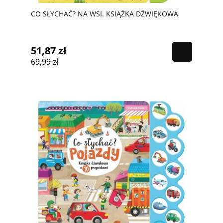
CO SŁYCHAĆ? NA WSI. KSIĄŻKA DŹWIĘKOWA
51,87 zł
69,99 zł