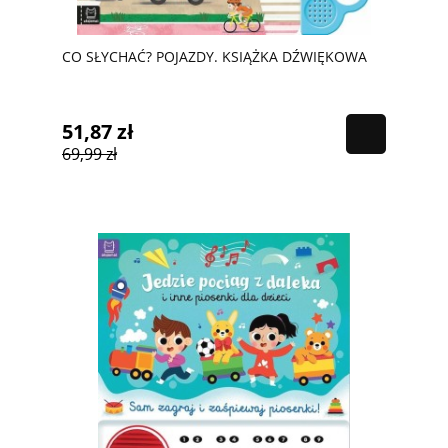
CO SŁYCHAĆ? POJAZDY. KSIĄŻKA DŹWIĘKOWA
51,87 zł
69,99 zł