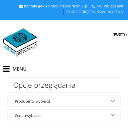
kontakt@sklep.mobilnepodreczniki.pl
+48
790 223 998
SKUP PODRĘCZNIKÓW - WYCENA
(PUSTY)
Opcje przeglądania
Producent: (wybierz)
Cena: (wybierz)