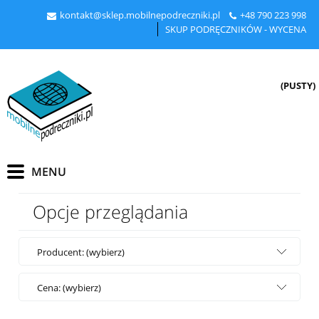
kontakt@sklep.mobilnepodreczniki.pl
+48
790 223 998
SKUP PODRĘCZNIKÓW - WYCENA
(PUSTY)
Opcje przeglądania
Producent: (wybierz)
Cena: (wybierz)