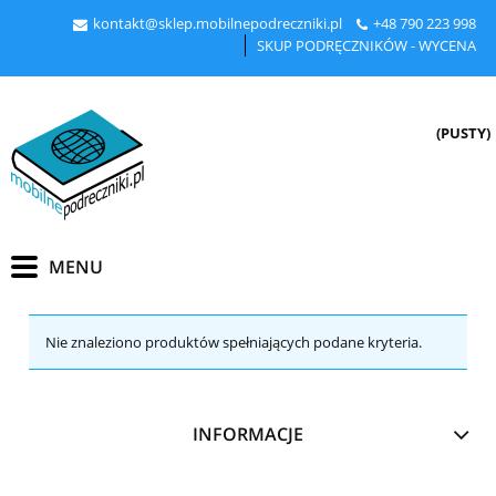
kontakt@sklep.mobilnepodreczniki.pl
+48
790 223 998
SKUP PODRĘCZNIKÓW - WYCENA
(PUSTY)
Nie znaleziono produktów spełniających podane kryteria.
INFORMACJE