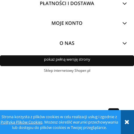
PŁATNOŚCI I DOSTAWA
MOJE KONTO
O NAS
pokaż pełną wersję strony
Sklep internetowy Shoper.pl
Strona korzysta z plików cookies w celu realizacji usług i zgodnie z
Polityką Plików Cookies
. Możesz określić warunki przechowywania
lub dostępu do plików cookies w Twojej przeglądarce.