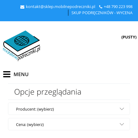
kontakt@sklep.mobilnepodreczniki.pl
+48
790 223 998
SKUP PODRĘCZNIKÓW - WYCENA
(PUSTY)
Opcje przeglądania
Producent: (wybierz)
Cena: (wybierz)