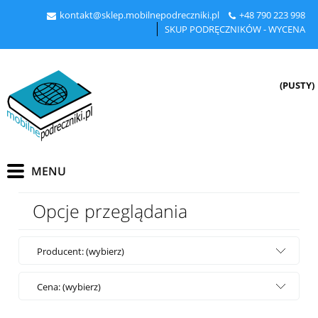
kontakt@sklep.mobilnepodreczniki.pl
+48
790 223 998
SKUP PODRĘCZNIKÓW - WYCENA
(PUSTY)
Opcje przeglądania
Producent: (wybierz)
Cena: (wybierz)