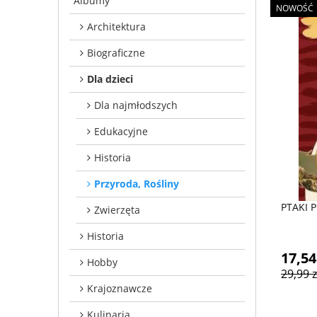
Albumy
NOWOŚĆ
Architektura
Biograficzne
Dla dzieci
Dla najmłodszych
Edukacyjne
Historia
Przyroda, Rośliny
PTAKI 
Zwierzęta
Historia
17,54
Hobby
29,99 z
Krajoznawcze
Kulinaria