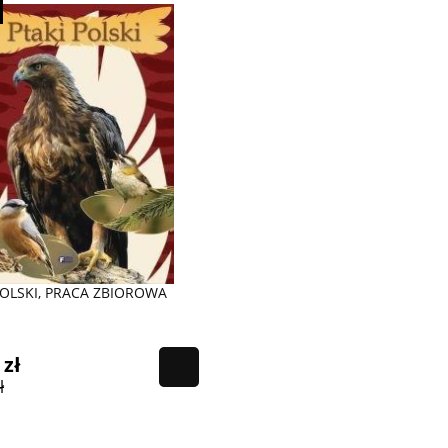
POLSKI, PRACA ZBIOROWA
 zł
ł