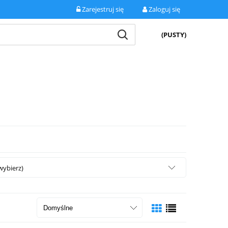
Zarejestruj się
Zaloguj się
(PUSTY)
wybierz)