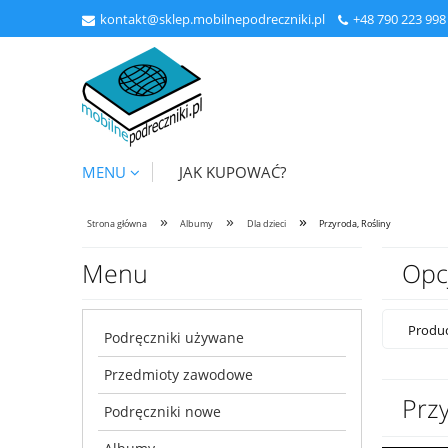
kontakt@sklep.mobilnepodreczniki.pl
+48
790 223 998
MENU
JAK KUPOWAĆ?
»
»
»
Strona główna
Albumy
Dla dzieci
Przyroda, Rośliny
Menu
Opc
Produc
Podręczniki używane
Przedmioty zawodowe
Przy
Podręczniki nowe