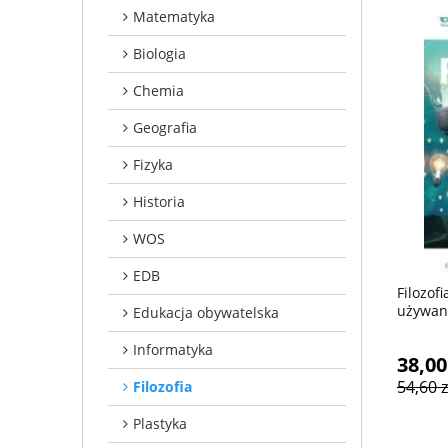
Matematyka
Biologia
Chemia
Geografia
Fizyka
Historia
WOS
EDB
Filozof
używany
Edukacja obywatelska
Informatyka
38,00
54,60 z
Filozofia
Plastyka