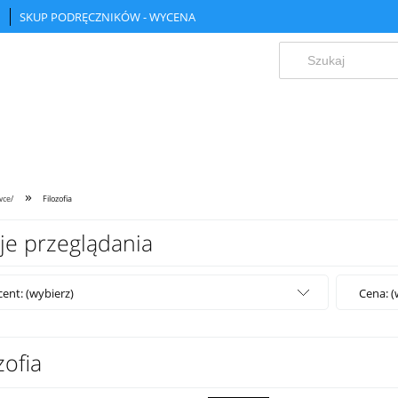
SKUP PODRĘCZNIKÓW - WYCENA
»
wce/
Filozofia
je przeglądania
ent: (wybierz)
Cena: (
zofia