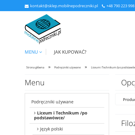
kontakt@sklep.mobilnepodreczniki.pl
+48
790 223 998
MENU
JAK KUPOWAĆ?
»
»
Strona główna
Podręczniki używane
Liceum i Technikum /po podstawó
Menu
Opc
Produc
Podręczniki używane
Liceum i Technikum /po
podstawówce/
Filo
Język polski