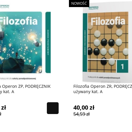
NOWOŚĆ
ia Operon ZP, PODRĘCZNIK
Filozofia Operon ZR, PODRĘC
 kat. A
używany kat. A
 zł
40,00 zł
ł
54,59 zł