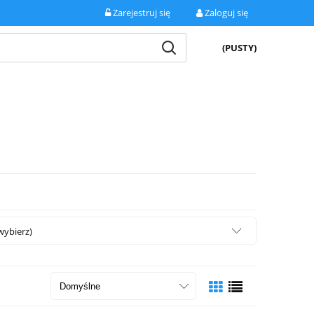
Zarejestruj się
Zaloguj się
(PUSTY)
wybierz)