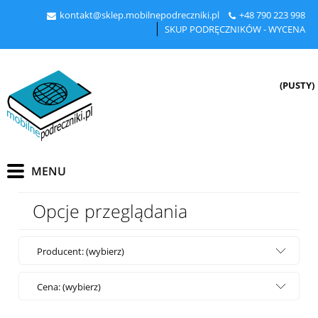
kontakt@sklep.mobilnepodreczniki.pl
+48
790 223 998
SKUP PODRĘCZNIKÓW - WYCENA
(PUSTY)
Opcje przeglądania
Producent: (wybierz)
Cena: (wybierz)