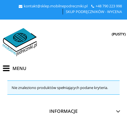
kontakt@sklep.mobilnepodreczniki.pl
+48
790 223 998
SKUP PODRĘCZNIKÓW - WYCENA
(PUSTY)
Nie znaleziono produktów spełniających podane kryteria.
INFORMACJE