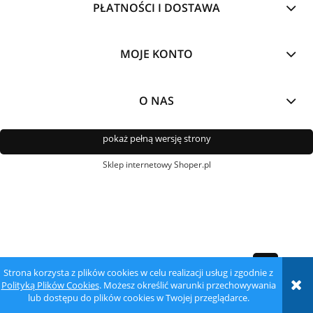
PŁATNOŚCI I DOSTAWA
MOJE KONTO
O NAS
pokaż pełną wersję strony
Sklep internetowy Shoper.pl
Strona korzysta z plików cookies w celu realizacji usług i zgodnie z
Polityką Plików Cookies
. Możesz określić warunki przechowywania
lub dostępu do plików cookies w Twojej przeglądarce.