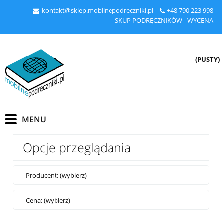
kontakt@sklep.mobilnepodreczniki.pl
+48
790 223 998
SKUP PODRĘCZNIKÓW - WYCENA
(PUSTY)
Opcje przeglądania
Producent: (wybierz)
Cena: (wybierz)