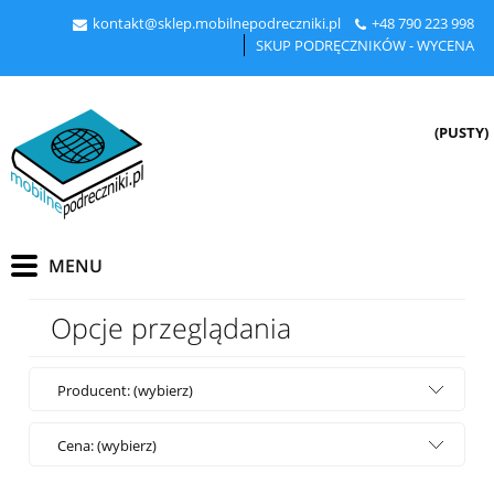
kontakt@sklep.mobilnepodreczniki.pl
+48
790 223 998
SKUP PODRĘCZNIKÓW - WYCENA
(PUSTY)
Opcje przeglądania
Producent: (wybierz)
Cena: (wybierz)