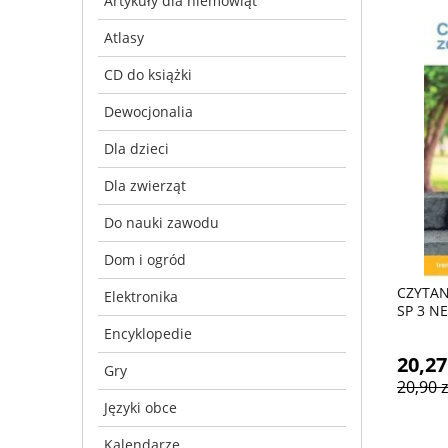
Artykuły dla niemowląt
Atlasy
CD do książki
Dewocjonalia
Dla dzieci
Dla zwierząt
Do nauki zawodu
Dom i ogród
CZYTAN
Elektronika
SP 3 NE
Encyklopedie
20,27
Gry
20,90 z
Języki obce
Kalendarze