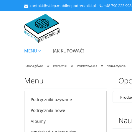
kontakt@sklep.mobilnepodreczniki.pl
+48
790 223 998
MENU
JAK KUPOWAĆ?
»
»
»
Strona główna
Podręczniki
Podstawowa 0-3
Nauka czytania
Menu
Opc
Produc
Podręczniki używane
Podręczniki nowe
Nau
Albumy