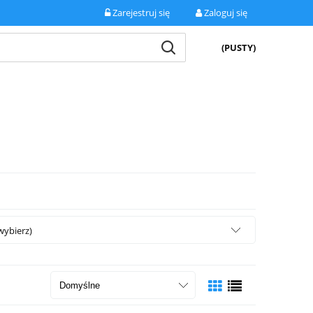
Zarejestruj się
Zaloguj się
(PUSTY)
wybierz)