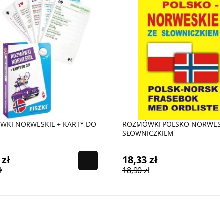
WKI NORWESKIE + KARTY DO
ROZMÓWKI POLSKO-NORWESK
SŁOWNICZKIEM
 zł
18,33 zł
ł
18,90 zł