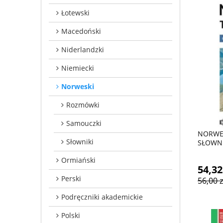
Łotewski
Macedoński
Niderlandzki
Niemiecki
Norweski
Rozmówki
Samouczki
NORWES
Słowniki
SŁOWN
Ormiański
54,32
Perski
56,00 z
Podręczniki akademickie
Polski