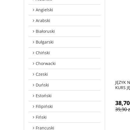
Angielski
Arabski
Białoruski
Bułgarski
Chiński
Chorwacki
Czeski
JĘZYK 
Duński
KURS J
Estoński
38,70
Filipiński
39,90 z
Fiński
Francuski