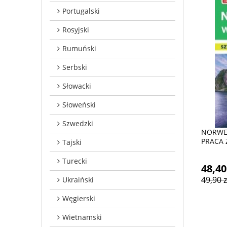
Portugalski
Rosyjski
Rumuński
Serbski
Słowacki
Słoweński
Szwedzki
NORWES
PRACA
Tajski
Turecki
48,40
49,90 z
Ukraiński
Węgierski
Wietnamski