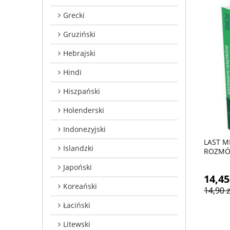
Grecki
Gruziński
Hebrajski
Hindi
Hiszpański
Holenderski
Indonezyjski
LAST M
Islandzki
ROZMÓ
Japoński
14,45
Koreański
14,90 z
Łaciński
Litewski