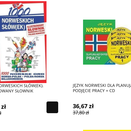
JĘZYK NORWESKI DLA PLANU
ORWESKICH SŁÓW(EK).
PODJĘCIE PRACY + CD
ROWANY SŁOWNIK
36,67 zł
 zł
37,80 zł
ł