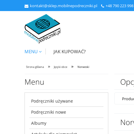
kontakt@sklep.mobilnepodreczniki.pl
+48
790 223 998
MENU
JAK KUPOWAĆ?
»
»
Strona główna
Języki obce
Norweski
Menu
Opc
Produc
Podręczniki używane
Podręczniki nowe
Nor
Albumy