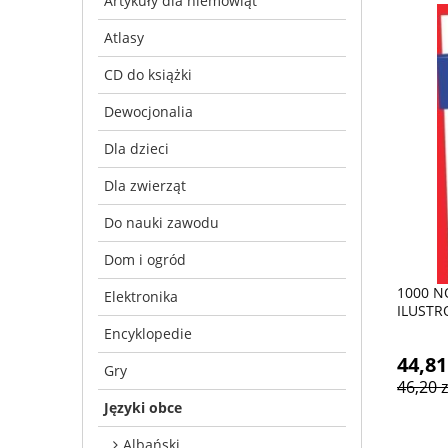
Artykuły dla niemowląt
Atlasy
CD do książki
Dewocjonalia
Dla dzieci
Dla zwierząt
Do nauki zawodu
Dom i ogród
1000 N
Elektronika
ILUST
Encyklopedie
44,81
Gry
46,20 z
Języki obce
Albański