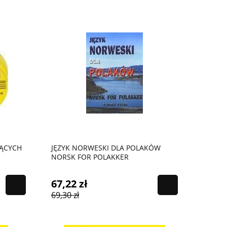
JĄCYCH
JĘZYK NORWESKI DLA POLAKÓW
NORSK FOR POLAKKER
67,22 zł
69,30 zł