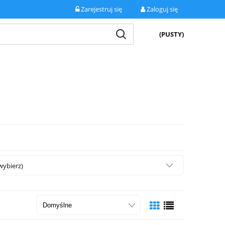
Zarejestruj się
Zaloguj się
(PUSTY)
wybierz)