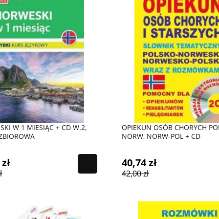
KI W 1 MIESIĄC + CD W.2,
OPIEKUN OSÓB CHORYCH PO
 ZBIOROWA
NORW, NORW-POL + CD
 zł
40,74 zł
ł
42,00 zł