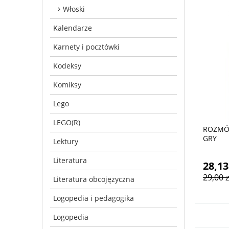
Włoski
Kalendarze
Karnety i pocztówki
Kodeksy
Komiksy
Lego
LEGO(R)
ROZMÓ
GRY
Lektury
Literatura
28,13
29,00 z
Literatura obcojęzyczna
Logopedia i pedagogika
Logopedia