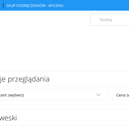
SKUP PODRĘCZNIKÓW - WYCENA
je przeglądania
ent: (wybierz)
Cena: (
weski