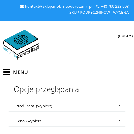
kontakt@sklep.mobilnepodreczniki.pl
+48
790 223 998
SKUP PODRĘCZNIKÓW - WYCENA
(PUSTY)
Opcje przeglądania
Producent: (wybierz)
Cena: (wybierz)