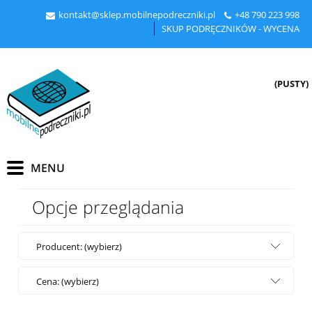
kontakt@sklep.mobilnepodreczniki.pl
+48
790 223 998
SKUP PODRĘCZNIKÓW - WYCENA
(PUSTY)
Opcje przeglądania
Producent: (wybierz)
Cena: (wybierz)