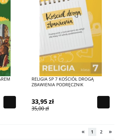
DAREM
RELIGIA SP 7 KOŚCIÓŁ DROGĄ
ZBAWIENIA PODRĘCZNIK
33,95 zł
35,00 zł
«
»
1
2