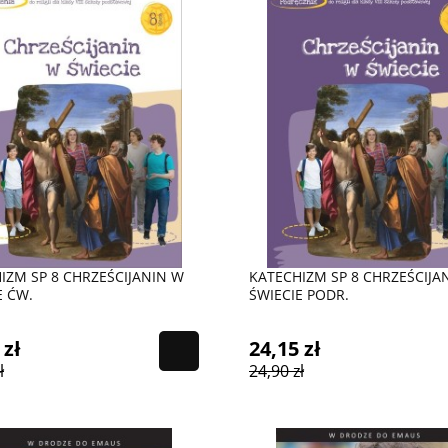
IZM SP 8 CHRZEŚCIJANIN W
KATECHIZM SP 8 CHRZEŚCIJA
E ĆW.
ŚWIECIE PODR.
 zł
24,15 zł
ł
24,90 zł