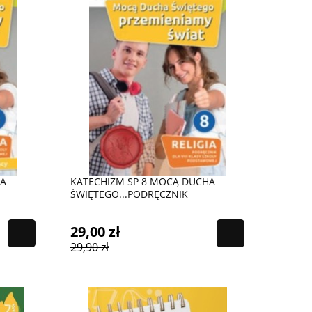
HA
KATECHIZM SP 8 MOCĄ DUCHA
ŚWIĘTEGO...PODRĘCZNIK
29,00 zł
29,90 zł