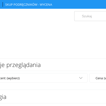
SKUP PODRĘCZNIKÓW - WYCENA
je przeglądania
ent: (wybierz)
Cena: (
gia