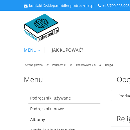
kontakt@sklep.mobilnepodreczniki.pl
+48
790 223 998
MENU
JAK KUPOWAĆ?
»
»
»
Strona główna
Podręczniki
Podstawowa 7-8
Religia
Menu
Opc
Produc
Podręczniki używane
Podręczniki nowe
Reli
Albumy