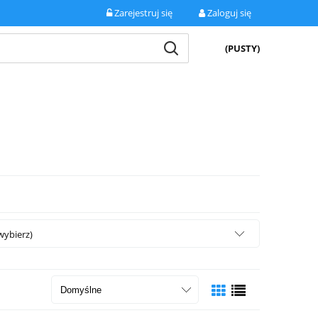
Zarejestruj się
Zaloguj się
(PUSTY)
wybierz)