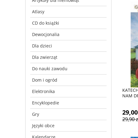
Artykuły dla niemowląt
Atlasy
CD do książki
Dewocjonalia
Dla dzieci
Dla zwierząt
Do nauki zawodu
Dom i ogród
KATECH
Elektronika
NAM D
Encyklopedie
29,00
Gry
29,90 z
Języki obce
Kalendarze