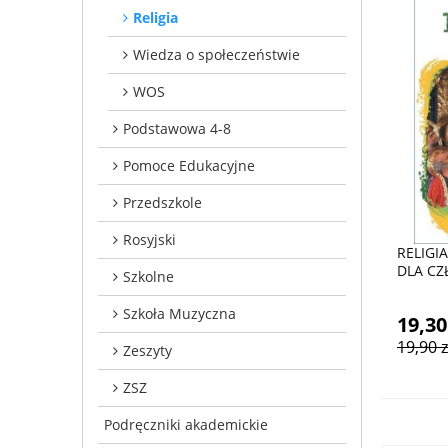
Religia
Wiedza o społeczeństwie
WOS
Podstawowa 4-8
Pomoce Edukacyjne
Przedszkole
Rosyjski
RELIGI
DLA CZ
Szkolne
Szkoła Muzyczna
19,30
19,90 z
Zeszyty
ZSZ
Podręczniki akademickie