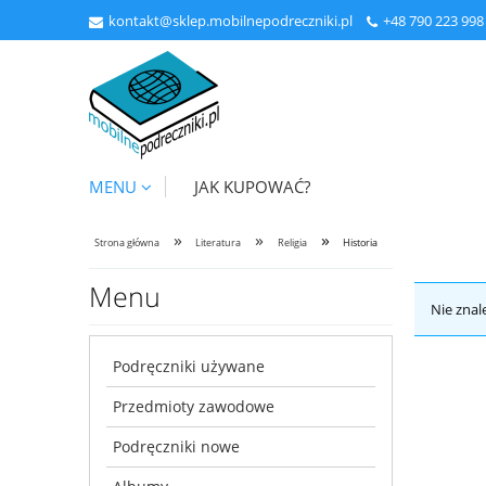
kontakt@sklep.mobilnepodreczniki.pl
+48
790 223 998
MENU
JAK KUPOWAĆ?
»
»
»
Strona główna
Literatura
Religia
Historia
Menu
Nie znal
Podręczniki używane
Przedmioty zawodowe
Podręczniki nowe