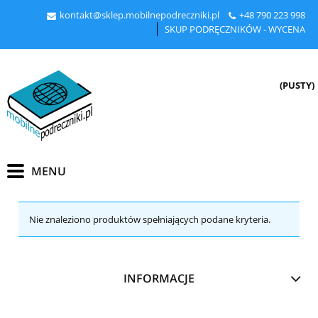
kontakt@sklep.mobilnepodreczniki.pl
+48
790 223 998
SKUP PODRĘCZNIKÓW - WYCENA
(PUSTY)
Nie znaleziono produktów spełniających podane kryteria.
INFORMACJE