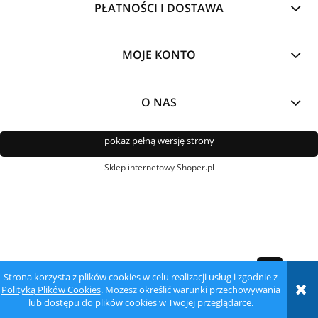
PŁATNOŚCI I DOSTAWA
MOJE KONTO
O NAS
pokaż pełną wersję strony
Sklep internetowy Shoper.pl
Strona korzysta z plików cookies w celu realizacji usług i zgodnie z
Polityką Plików Cookies
. Możesz określić warunki przechowywania
lub dostępu do plików cookies w Twojej przeglądarce.